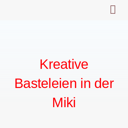
Skip
to
M
content
Kreative
Basteleien in der
Miki