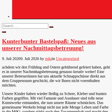
Search
Search
for:
Open
Search
Kunterbunter Bastelspaß: Neues aus
unserer Nachmittagsbetreuung!
9. Juli 2026
9. Juli 2026
by
miki
in
Uncategorized
achdem wir den Frühling und Ostern gebührend gefeiert haben, geht
es in unserer Nachmittagsbetreuung genauso kreativ weiter! Eine
unserer Betreuerinnen hat uns aktuelle Schnappschüsse direkt aus
dem Gruppenraum geschickt, die wir Ihnen nicht vorenthalten
möchten.
Unsere Kinder haben wieder fleißig zu Schere, Kleber und bunten
Farben gegriffen. Mit viel Fantasie und Ausdauer sind tolle neue
Kunstwerke entstanden, die nun unsere Räume schmücken. Das
gemeinsame Werkeln bringt nicht nur jede Menge Leben und Farbe
in die MiKi, sondern stärkt auch den Zusammenhalt und macht den