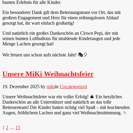
bunten Erlebnis für alle Kinder.
Ein besonderer Dank gilt dem Betreuungsteam vor Ort, das mit
großem Engagement und Herz für einen reibungslosen Ablauf
gesorgt hat, ihr wart einfach großartig!
Und natürlich ein großes Dankeschön an Clown Pepi, der mit
seinen bunten Luftballons für strahlende Kinderaugen und jede
Menge Lachen gesorgt hat!
Wir freuen uns schon aufs nächste Jahr! 🎭🎈
Unsere MiKi Weihnachtsfeier
19. Dezember 2025
by
miki
in
Uncategorized
Unsere Weihnachtsfeier war ein voller Erfolg! 🎄 Ein herzliches
Dankeschön an alle Unterstützer und natürlich an das tolle
Betreuerteam! Die Kinder hatten richtig viel Spaß – mit leuchtenden
Augen, fröhlichem Lachen und ganz viel Weihnachtsstimmung. ✨
Seitennummerierung
1
2
…
15