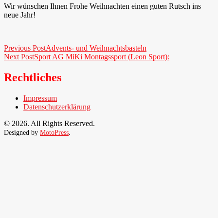
Wir wünschen Ihnen Frohe Weihnachten einen guten Rutsch ins
neue Jahr!
Beitragsnavigation
Previous Post
Advents- und Weihnachtsbasteln
Next Post
Sport AG MiKi Montagssport (Leon Sport):
Rechtliches
Impressum
Datenschutzerklärung
© 2026. All Rights Reserved.
Designed by
MotoPress
.