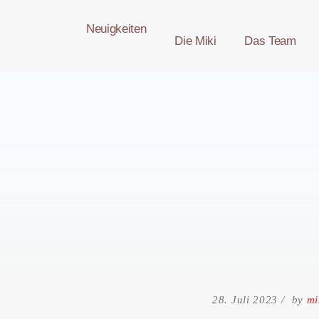
Skip
Neuigkeiten
to
Die Miki
Das Team
content
28. Juli 2023
by
mi