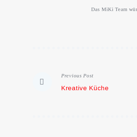
Das MiKi Team wüns
Previous Post
Beitragsnavigation
Kreative Küche